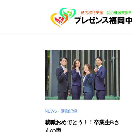
障
コ
が
ン
い
テ
者
ン
福
障
ツ
祉
が
へ
サ
い
ス
ー
者
キ
ビ
ッ
ス
福
事
プ
祉
業
サ
所
ー
プ
NEWS
活動記録
/
ビ
レ
就職おめでとう！！卒業生Bさ
ス
ゼ
んの声