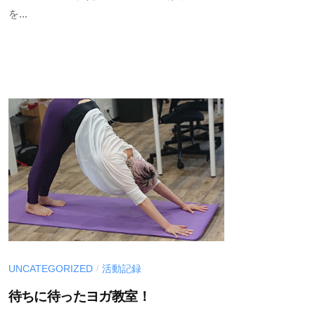
を...
UNCATEGORIZED
活動記録
/
待ちに待ったヨガ教室！