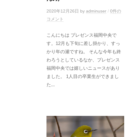
ン
事
ス
2020年12月26日
by
adminuser
/
0件の
業
福
コメント
所
岡
プ
中
こんにちは プレゼンス福岡中央で
レ
す。12月も下旬に差し掛かり、すっ
央
かり年の瀬ですね。 そんな今年も終
ゼ
わろうとしているなか、プレゼンス
ン
福岡中央では嬉しいニュースがあり
ス
ました。 1人目の卒業生ができまし
福
た...
岡
中
央