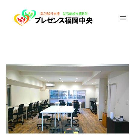
障
コ
が
ン
い
メ
テ
者
ニ
ュ
ン
福
ー
ツ
障
祉
サ
へ
が
ー
ス
い
会
ビ
キ
者
ス
社
ッ
福
事
概
プ
祉
業
サ
所
要
プ
ー
2022
レ
ビ
年
ゼ
ス
2
ン
事
月
ス
業
22
福