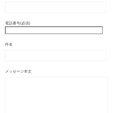
所
岡
ー
中
プ
央
ム
レ
電話番号(必須)
ゼ
2020
ン
年
ス
5
件名
月
福
20
岡
日
中
by
央
adminuser
メッセージ本文