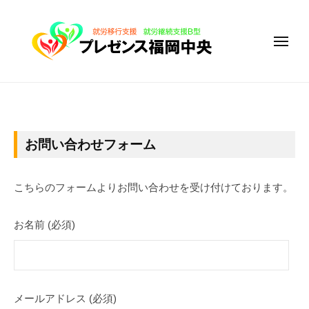
障
コ
が
ン
い
メ
テ
者
ニ
ュ
ン
福
ー
ツ
障
祉
サ
へ
が
ー
ス
い
お
ビ
キ
者
お問い合わせフォーム
ス
問
ッ
福
事
い
プ
祉
業
こちらのフォームよりお問い合わせを受け付けております。
サ
所
合
プ
ー
お名前 (必須)
わ
レ
ビ
ゼ
せ
ス
ン
フ
事
ス
業
メールアドレス (必須)
福
ォ