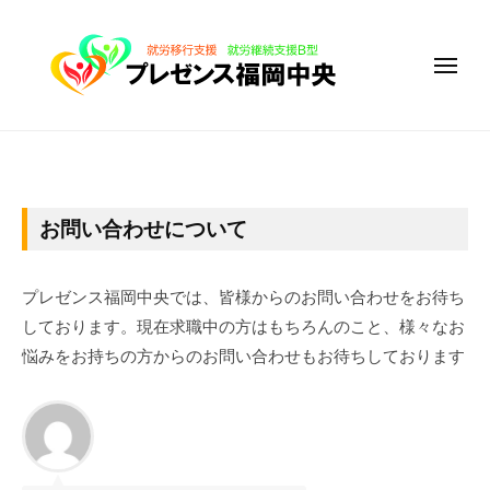
障
コ
が
ン
い
メ
テ
者
ニ
ュ
ン
福
ー
ツ
障
祉
サ
へ
が
ー
ス
い
お
ビ
キ
者
お問い合わせについて
ス
問
ッ
福
事
い
プ
祉
業
プレゼンス福岡中央では、皆様からのお問い合わせをお待ち
サ
所
合
しております。現在求職中の方はもちろんのこと、様々なお
プ
ー
悩みをお持ちの方からのお問い合わせもお待ちしております
わ
レ
ビ
ゼ
せ
ス
ン
事
2020
ス
業
年
福