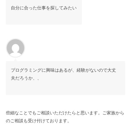
10
所
岡
自分に合った仕事を探してみたい
月
中
プ
29
央
レ
日
ゼ
by
ン
adminuser
ス
福
岡
中
プログラミングに興味はあるが、経験がないので大丈
央
夫だろうか、、
些細なことでもご相談いただけたらと思います。ご家族から
のご相談も受け付けております。