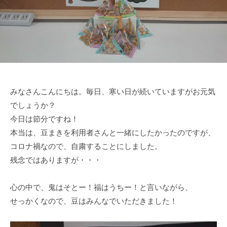
所
岡
中
プ
央
レ
ゼ
ン
ス
福
みなさんこんにちは。毎日、寒い日が続いていますがお元気
岡
でしょうか？
中
今日は節分ですね！
央
本当は、豆まきを利用者さんと一緒にしたかったのですが、
コロナ禍なので、自粛することにしました。
残念ではありますが・・・
心の中で、鬼はそとー！福はうちー！と言いながら、
せっかくなので、豆はみんなでいただきました！