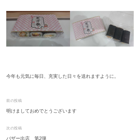
今年も元気に毎日、充実した日々を送れますように。
投
前の投稿
稿
明けましておめでとうございます
ナ
ビ
次の投稿
ゲ
バザー出店 第2弾