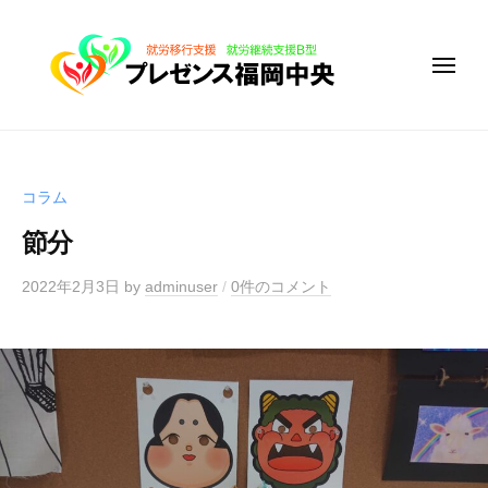
障
コ
が
ン
い
メ
テ
者
ニ
ュ
ン
福
ー
ツ
障
祉
サ
へ
が
ー
ス
い
コラム
ビ
キ
者
ス
節分
ッ
福
事
プ
祉
2022年2月3日
by
adminuser
/
0件のコメント
業
サ
所
プ
ー
レ
ビ
ゼ
ス
ン
事
ス
業
福